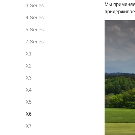
Kodiaq
Cayman
Мы применяе
3-Series
A6
Passat
придерживае
Yeti
Boxster
4-Series
A5
Touareg
Кaroq
Macan
5-Series
TT
Jetta
Superb
Panamera
7-Series
Golf
Taycan
X1
Teramont
Cayenne
X2
X3
X4
X5
X6
X7