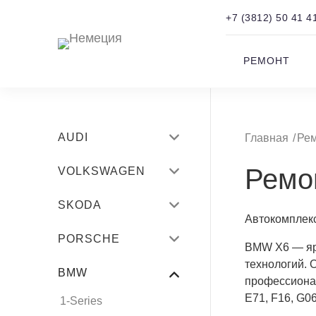
+7 (3812) 50 41 4
РЕМОНТ
AUDI
Главная
Ре
Q5
Ремо
VOLKSWAGEN
A4
Polo
SKODA
Автокомплек
Q7
Tiguan
Octavia
PORSCHE
BMW X6 — ярк
Q3
Amarok
Fabia
технологий. 
911
BMW
A8
профессионал
Touran
Rapid
Cayenne Coupe
E71, F16, G06
1-Series
A7
Transporter