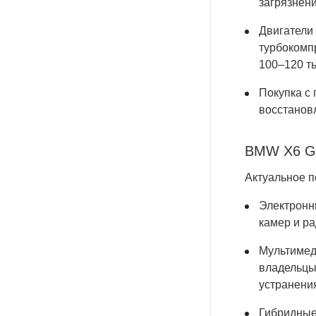
загрязнени
Двигатели
турбокомп
100–120 ты
Покупка с
восстанов
BMW X6 G0
Актуальное п
Электронн
камер и ра
Мультимеди
владельцы
устранени
Гибридные 