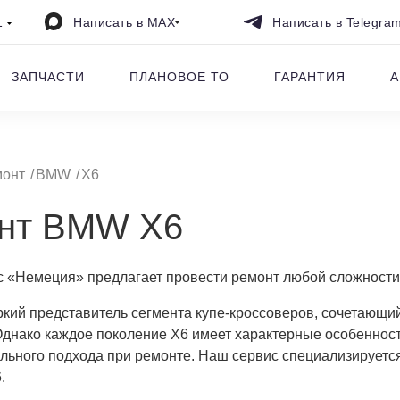
1
Написать в MAX
Написать в Telegra
ЗАПЧАСТИ
ПЛАНОВОЕ ТО
ГАРАНТИЯ
А
монт
BMW
X6
нт BMW X6
с «Немеция» предлагает провести ремонт любой сложност
ий представитель сегмента купе-кроссоверов, сочетающий
Однако каждое поколение X6 имеет характерные особенност
ьного подхода при ремонте. Наш сервис специализируетс
.