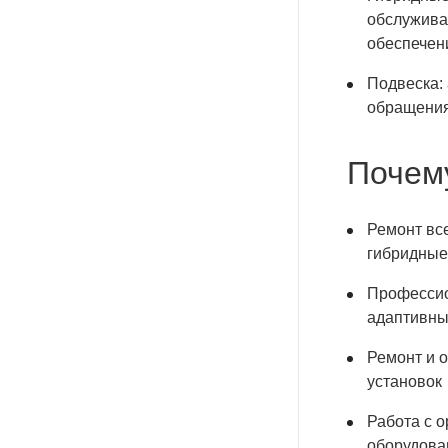
обслужива
обеспечен
Подвеска:
обращения
Почем
Ремонт вс
гибридные
Профессио
адаптивны
Ремонт и 
установок
Работа с 
оборудова