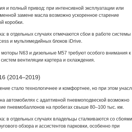
ия и полный привод: при интенсивной эксплуатации или
менной замене масла возможно ускоренное старение
й коробки.
а: в отдельных случаях отмечаются сбои в работе системы
cess и мультимедийных блоков iDrive.
: моторы N63 и дизельные M57 требуют особого внимания к
 систем вентиляции картера и охлаждения.
6 (2014–2019)
ение стало технологичнее и комфортнее, но при этом унас
 на автомобилях с адаптивной пневмоподвеской возможно
ие пневмобаллонов на пробегах свыше 80–100 тыс. км.
ка: в отдельных случаях владельцы сталкиваются со сбоям
угового обзора и ассистентов парковки, особенно при