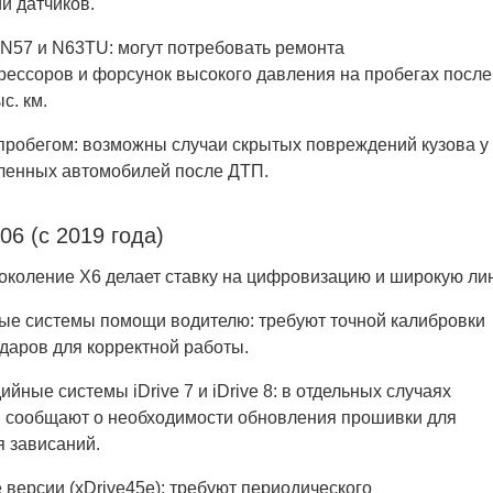
и датчиков.
 N57 и N63TU: могут потребовать ремонта
рессоров и форсунок высокого давления на пробегах после
с. км.
 пробегом: возможны случаи скрытых повреждений кузова у
ленных автомобилей после ДТП.
6 (с 2019 года)
околение X6 делает ставку на цифровизацию и широкую лин
ые системы помощи водителю: требуют точной калибровки
даров для корректной работы.
йные системы iDrive 7 и iDrive 8: в отдельных случаях
 сообщают о необходимости обновления прошивки для
я зависаний.
версии (xDrive45e): требуют периодического