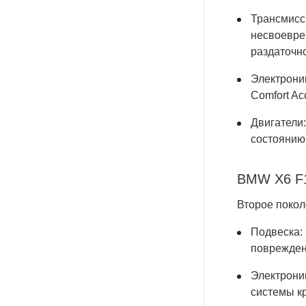
Трансмисс
несвоевре
раздаточно
Электроник
Comfort Ac
Двигатели
состоянию
BMW X6 F1
Второе покол
Подвеска:
поврежден
Электрони
системы кр