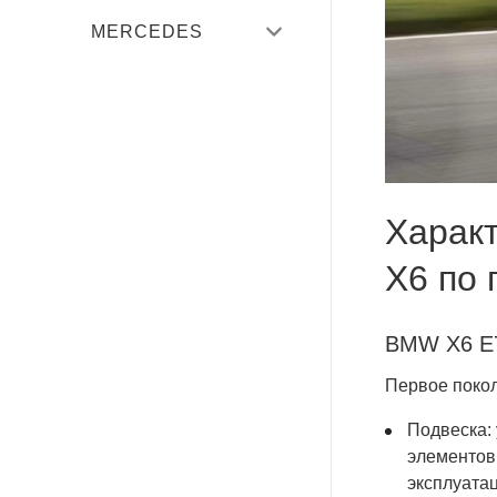
MERCEDES
A-Class
B-Class
C-Class
E-Class
Харак
G-Class
X6 по
GL-Class
BMW X6 E7
GLE
Первое покол
M-Class
Подвеска:
S-Class
элементов
эксплуатац